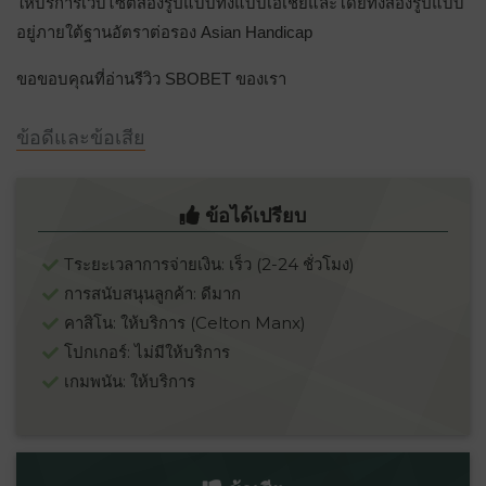
ให้บริการเว็บไซต์สองรูปแบบทั้งแบบเอเชียและโดยทั้งสองรูปแบบ
อยู่ภายใต้ฐานอัตราต่อรอง Asian Handicap
ขอขอบคุณที่อ่านรีวิว SBOBET ของเรา
ข้อดีและข้อเสีย
ข้อได้เปรียบ
Tระยะเวลาการจ่ายเงิน: เร็ว (2-24 ชั่วโมง)
การสนับสนุนลูกค้า: ดีมาก
คาสิโน: ให้บริการ (Celton Manx)
โปกเกอร์: ไม่มีให้บริการ
เกมพนัน: ให้บริการ