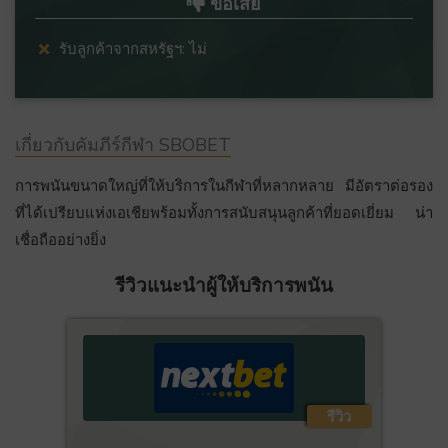
ข้อเสีย
รับลูกค้าจากสหรัฐฯ: ไม่
เกี่ยวกับคัมภีร์กีฬา SBOBET
การพนันขนาดใหญ่ที่ให้บริการในกีฬาที่หลากหลาย มีอัตราต่อรอง
ที่ได้เปรียบแห่งเอเชียพร้อมทั้งการสนับสนุนลูกค้าที่ยอดเยี่ยม น่า
เชื่อถืออย่างยิ่ง
รีวิวแนะนำผู้ให้บริการพนัน