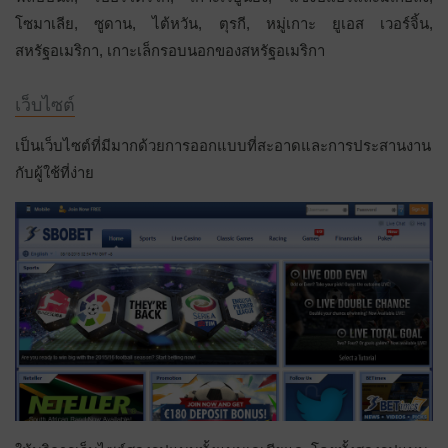
โซมาเลีย, ซูดาน, ไต้หวัน, ตุรกี, หมู่เกาะ ยูเอส เวอร์จิ้น,
สหรัฐอเมริกา, เกาะเล็กรอบนอกของสหรัฐอเมริกา
เว็บไซต์
เป็นเว็บไซต์ที่มีมากด้วยการออกแบบที่สะอาดและการประสานงาน
กับผู้ใช้ที่ง่าย