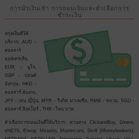
การนำเงินเข้า การถอนเงินและตัวเลือกการ
ชำระเงิน
สกุลเงินที่ให้
บริการ: AUD -
ดอลลาร์
ออสเตรเลีย,
EUR - ยูโร,
GBP - ปอนด์
อังกฤษ, HKD -
ดอลลาร์ ฮ่องกง,
JPY - เยน ญี่ปุ่น, MYR - ริงกิต มาเลเซีย, RMB - หยวน, SGD -
ดอลลาร์ สิงคโปร์ , THB - ไทย บาท
ตัวเลือกการถอนเงินที่ให้บริการ: ผ่านทาง ClickandBuy, Diners,
eNETS, Envoy, Meastro, Mastercard, Skrill (Moneybookers),
NETBANX, NETELLER, Telegraphic Transfer, Ukash, Visa,