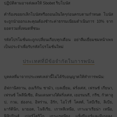
ปฏิบัติตามอาจส่งผลให้ Sbobet ริบโบนัส
คำร้องขอยกเลิกโบนัสหรือถอนเงินใดๆก่อนครบตามกำหนด โบนัส
จะถูกนำออกและคุณต้องชำระค่าธรรมเนียมดำเนินการ 10% จาก
ยอดรวมทั้งหมดที่ชนะ
รหัสโปรโมชั่นจะถูกเปลี่ยนเกือบทุกเดือน อย่าลืมเยี่ยมชมหน้าเพจ
เป็นประจำเพื่อรับรหัสโปรโมชั่นใหม่
ประเทศที่มีข้อจำกัดในการพนัน
บุคคลที่มาจากประเทศเหล่านี้ไม่ได้รับอนุญาตให้ทำการพนัน:
อัฟกานิสถาน, อเมริกัน ซามัว, เบลเยี่ยม, ฝรั่งเศส, เฟรนช์ เกียนา,
เฟรนช์ โพลีนีเซีย, ดินแดนทางใต้ฝรั่งเศส, เยอรมนรี, กรีซ, กัวดาลู
ป, กวม, ฮ่องกง, อิหร่าน, อิรัก, ไอโวรี่ โคสต์, ไลบีเรีย, ลิเบีย,
มาร์ตินิก, มายอต, ไนจีเรีย, เกาหลีเหนือ, เกาะมาเรียน่า เหนือ,
ฟิลิปปินส์, เปอร์โตริโก, เกาะเรอูนียง, แซ็งปีแอร์และมีเกอลง,