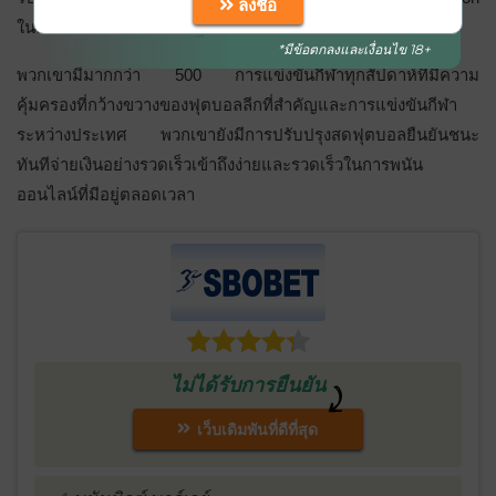
ลงชื่อ
ในประเทศฟิลิปปินส์และรัฐ,บาลแห่ง
Isle of Man
ตามลำดับ
*มีข้อตกลงและเงื่อนไข 18+
พวกเขามีมากกว่า 500 การแข่งขันกีฬาทุกสัปดาห์ที่มีความ
คุ้มครองที่กว้างขวางของฟุตบอลลีกที่สำคัญและการแข่งขันกีฬา
ระหว่างประเทศ พวกเขายังมีการปรับปรุงสดฟุตบอลยืนยันชนะ
ทันทีจ่ายเงินอย่างรวดเร็วเข้าถึงง่ายและรวดเร็วในการพนัน
ออนไลน์ที่มีอยู่ตลอดเวลา
ไม่ได้รับการยืนยัน
เว็บเดิมพันที่ดีที่สุด