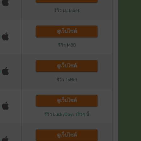
รีวิว Dafabet
ดูเว็บไซต์
รีวิว M88
ดูเว็บไซต์
รีวิว 1xBet
ดูเว็บไซต์
รีวิว LuckyDays เร็วๆ นี้
ดูเว็บไซต์