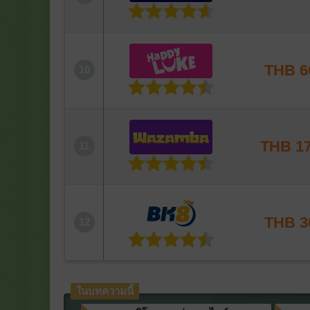
THB 6
10
THB 1
11
THB 3
12