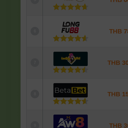
THB 7
6
THB 3
7
THB 1
8
THB 3
9