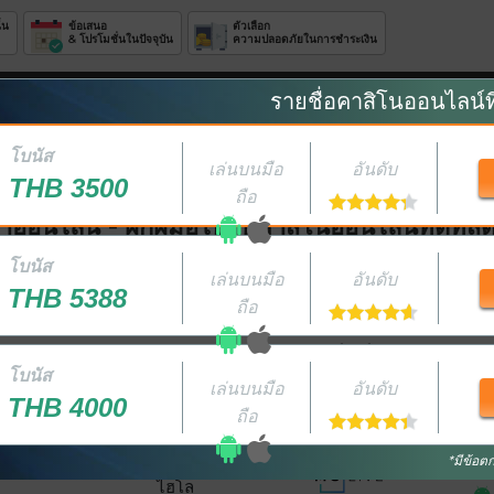
้น
ข้อเสนอ
ตัวเลือก
& โปรโมชั่นในปัจจุบัน
ความปลอดภัยในการชำระเงิน
โป็กเกอร์ออนไล
คาสิโนออนไลน์
รายชื่อคาสิโนออนไลน์ที่
โบนัส
เล่นบนมือ
อันดับ
THB 3500
ถือ
าออนไลน์ - ฝึกฝีมือไปกับคาสิโนออนไลน์ที่ดีที่ส
โบนัส
ณตะลุยโลกแห่ง
บาคาร่า
เกมไพ่ยอดนิยม ทำความรู้จักลักษณะหลักๆ ประ
เล่นบนมือ
อันดับ
THB 5388
ถือ
เจ้ามือเว็บ
บาคาร่า
ชั้นนำของไทย
จัดอันดับคาสิโนบาคาร่าออนไลน์ที่ดีที่สุดในไทย
โบนัส
เล่นบนมือ
อันดับ
THB 4000
ถือ
นัส*
เกมที่เปิดให้เล่น
ซอฟท์แวร์
เล่นบ
*มีข้อต
ไฮโล