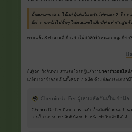
ขั้นตอนของเกม ได้แก่ ผู้เล่นในวงรับไพ่คนละ 2 ใบ จาก
มีค่าตามหน้าไพ่นั้นๆ ไพ่คนและไพ่สิบมีค่าเท่ากับศูนย์
ครบแล้ว 3 คำถามที่เกี่ยวกับ
ไพ่บาคาร่า
คุณตอบถูกกี่ข้อ?
Ba
ยิ่งรู้จัก ยิ่งค้นพบ สำหรับใครที่รู้แล้วว่า
บาคาร่าออนไลน์
แบ่งบาคาร่าออกเป็นทั้งหมด 7 ชนิด ซึ่งแต่ละประเภทก็ม
Chemin de Fer ผู้เล่นผลัดกันเป็นเจ้ามือ
Chemin De Fer คือบาคาร่าฉบับดั้งเดิมที่กำหนดจำนวนผ
เล่นก็สามารถวางเงินที่น้อยกว่า หรือเท่ากับเจ้ามือได้