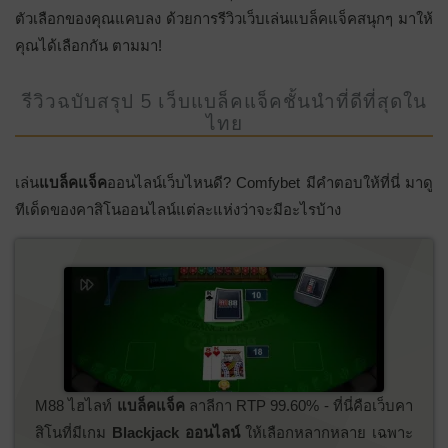
ตัวเลือกของคุณแคบลง ด้วยการรีวิวเว็บเล่นแบล็คแจ็คสนุกๆ มาให้
คุณได้เลือกกัน ตามมา!
รีวิวฉบับสรุป 5 เว็บแบล็คแจ็คชั้นนำที่ดีที่สุดใน
ไทย
เล่น
แบล็คแจ็ค
ออนไลน์เว็บไหนดี? Comfybet มีคำตอบให้ที่นี่ มาดู
ทีเด็ดของคาสิโนออนไลน์แต่ละแห่งว่าจะมีอะไรบ้าง
M88 ไฮไลท์
แบล็คแจ็ค
ลาลีกา RTP 99.60% - ที่นี่คือเว็บคา
สิโนที่มีเกม
Blackjack ออนไลน์
ให้เลือกหลากหลาย เฉพาะ