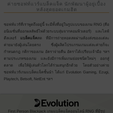
ค่ายซอฟท์แวร์แบล็คแจ็ค นักพัฒนาผู้อยู่เบื้อง
หลังสุดยอดเกมฮิต
ซอฟท์แวร์ที่เราพูดถึงอยู่นี้ จะมีทั้งที่อยู่ในรูปแบบของเกม RNG (คือ
อนิเมชั่นที่ออกผลลัพธ์ไพ่ด้วยระบบสุ่มจากคอมพิวเตอร์) และไลฟ์
ดีลเลอร์
แบล็คแจ็ค
สด ที่มีการถ่ายทอดสดผ่านห้องส่งของแต่ละ
ค่ายมายังผู้เล่นโดยตรง ซี่งผู้ผลิตโปรแกรมเกมแต่ละค่ายก็จะ
กำหนดกฎ กติกาของเกม อัตราจ่ายคืน อัตราได้เปรียบเจ้ามือ ฯลฯ
ตามประเภทของเกม และยังมีการเพิ่มเกมย่อยชนิดใหม่ๆ ออกสู่
ตลาด เพื่อให้ผู้เล่นทั่วโลกได้ร่วมสนุกอีกด้วย โดยตัวอย่างค่าย
ซอฟท์แวร์เกมแบล็คแจ็คชั้นนำ ได้แก่ Evolution Gaming, Ezugi,
Playtech, Betsoft, NetEnt ฯลฯ
First Person Blackjack เกมแบล็คแจ็คออนไลน์ RNG ที่มีรูป