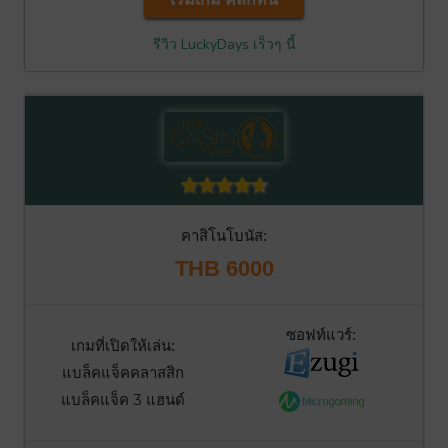
รีวิว LuckyDays เร็วๆ นี้
คาสิโนโบนัส:
THB 6000
ซอฟท์แวร์:
เกมที่เปิดให้เล่น:
แบล็คแจ็คคลาสสิก
แบล็คแจ็ค 3 แฮนด์