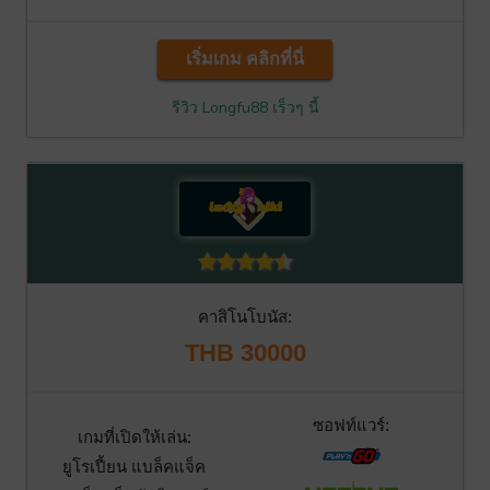
เริ่มเกม คลิกที่นี่
รีวิว Longfu88 เร็วๆ นี้
คาสิโนโบนัส:
THB 30000
ซอฟท์แวร์:
เกมที่เปิดให้เล่น:
ยูโรเปี้ยน แบล็คแจ็ค