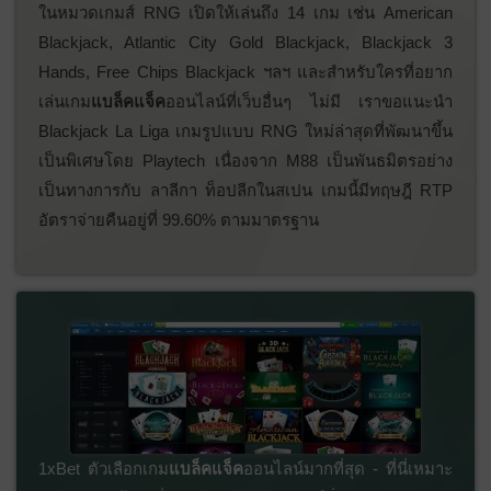
ในหมวดเกมส์ RNG เปิดให้เล่นถึง 14 เกม เช่น American
Blackjack, Atlantic City Gold Blackjack, Blackjack 3
Hands, Free Chips Blackjack ฯลฯ และสำหรับใครที่อยาก
เล่นเกม
แบล็คแจ็ค
ออนไลน์ที่เว็บอื่นๆ ไม่มี เราขอแนะนำ
Blackjack La Liga เกมรูปแบบ RNG ใหม่ล่าสุดที่พัฒนาขึ้น
เป็นพิเศษโดย Playtech เนื่องจาก M88 เป็นพันธมิตรอย่าง
เป็นทางการกับ ลาลีกา ท็อปลีกในสเปน เกมนี้มีทฤษฎี RTP
อัตราจ่ายคืนอยู่ที่ 99.60% ตามมาตรฐาน
1xBet ตัวเลือกเกม
แบล็คแจ็ค
ออนไลน์มากที่สุด - ที่นี่เหมาะ