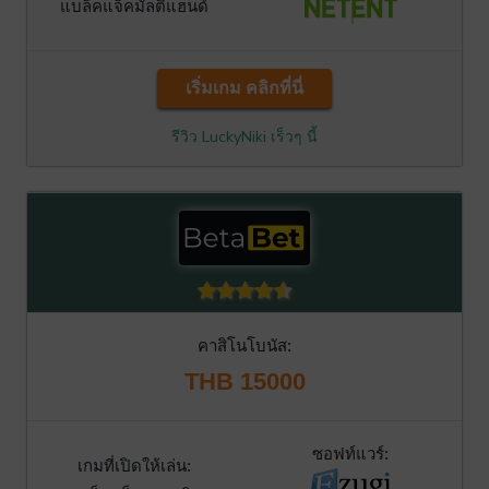
แบล็คแจ็คมัลติแฮนด์
เริ่มเกม คลิกที่นี่
รีวิว LuckyNiki เร็วๆ นี้
คาสิโนโบนัส:
THB 15000
ซอฟท์แวร์:
เกมที่เปิดให้เล่น: