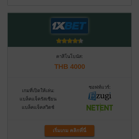
คาสิโนโบนัส:
THB 4000
ซอฟท์แวร์:
เกมที่เปิดให้เล่น:
แบล็คแจ็ครัสเซียน
แบล็คแจ็คสวิตช์
เริ่มเกม คลิกที่นี่