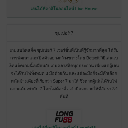
เล่นได้ที่คาสิโนออนไลน์ Live House
ซุปเปอร์ 7
เกมแบล็คแจ็ค ซุปเปอร์ 7 เวอร์ชั่นที่เป็นที่รู้จักมากที่สุด ได้รับ
การพัฒนาและเปิดตัวอย่างกว้างขวางโดย Betsoft วิธีเล่นแบ
ล็คแจ็คเกมนี้เหมือนกับเกมคลาสสิคทุกประกาน เพียงแต่ผู้เล่น
จะได้รับไพ่ทั้งหมด 3 มือด้วยกัน และแต่ละมือก็จะมีตัวเลือก
พนันข้างเคียงที่เรียกว่า Super 7 มาให้ ซึ่งหากผู้เล่นได้รับไพ่
แจกแต้มเท่ากับ 7 โดยไม่ต้องจั่ว เจ้ามือจะจ่ายให้ที่อัตรา 3:1
ทันที
เล่นได้ที่คาสิโนออนไลน์ Longfu88