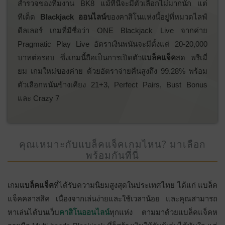
สำรวจของทีมงาน BK8 แม้ที่นี่จะมีตัวเลือกไม่มากนัก แต่
ทีเด็ด
Blackjack ออนไลน์
ของคาสิโนแห่งนี้อยู่ที่หมวดไลฟ์
ดีลเลอร์ เกมที่มีชื่อว่า ONE Blackjack Live จากค่าย
Pragmatic Play Live อัตราเงินพนันจะมีตั้งแต่ 20-20,000
บาทต่อรอบ ซึ่งเกมนี้ถือเป็นการเปิดตัว
แบล็คแจ็ค
สด พรีเมี่
ยม เกมใหม่ของค่าย ด้วยอัตราจ่ายคืนสูงถึง 99.28% พร้อม
ตัวเลือกพนันข้างเคียง 21+3, Perfect Pairs, Bust Bonus
และ Crazy 7
คุณเหมาะกับแบล็คแจ็คเกมไหน? มาเลือก
พร้อมกันที่นี่
เกม
แบล็คแจ็ค
ที่ได้รับความนิยมสูงสุดในประเทศไทย ได้แก่ แบล็ค
แจ็คคลาสสิค เนื่องจากเล่นง่ายและใช้เวลาน้อย และคุณสามารถ
หาเล่นได้บนเว็บ
คาสิโนออนไลน์
ทุกแห่ง ตามมาด้วยแบล็คแจ็คห