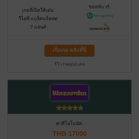
ซอฟท์แวร์:
เกมที่เปิดให้เล่น:
วีไอพี แบล็คแจ็คสด
7 แฮนด์
เริ่มเกม คลิกที่นี่
รีวิว HappyLuke
คาสิโนโบนัส:
THB 17000