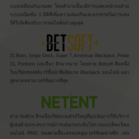
แบบเหมือนกับเกมสด โดยตัวเกมนี้จะมีการแสดงหน้าจอด้วย
ระบบอนิมชั่น 3 มิติที่เพิ่มความสมจริงและอรรถรสในการเลน
ให้ใกล้เคียงกับการเล่นไลฟ์อย่างสูงสุด
21 Burn, Single Deck, Super 7, American Blackjack, Pirate
21, Pontoon และอื่นๆ อีกมากมาย โดยค่าย Betsoft คือหนึ่ง
ในบริษัทซอฟท์แวร์ชั้นนำที่ผลิตเกม Blackjack ออนไลน์ ออก
สู่ตลาดหลายเวอร์ชั่นมากที่สุด
ค่าย NetEnt อีกหนึ่งบริษัทเกมยักษ์ใหญ่ที่มุ่งเน้นการให้บริการ
ผู้เล่นด้วยประสบการณ์การเล่นเกมระดับโลก เกมแบล็คแจ็คอ
อนไลน์ RNG ของค่ายนี้จะครอบคลุมเวอร์ชั่นคลาสสิก เล่น